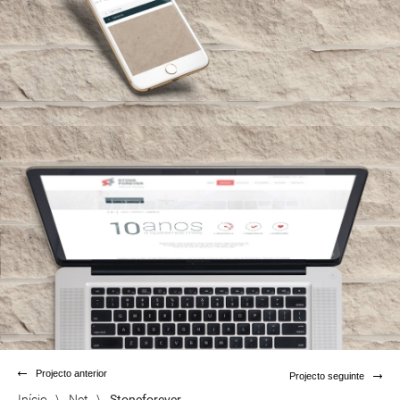
Projecto anterior
Projecto seguinte
Início
\
Net
\
Stoneforever